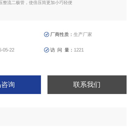
压整流二极管，使倍压筒更加小巧轻便
厂商性质：
生产厂家
6-05-22
访 问 量：
1221
品咨询
联系我们