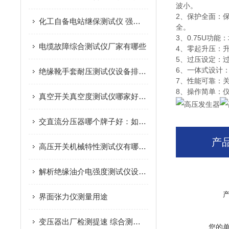
波小。
2、保护全面：
化工自备电站继保测试仪 强电磁环境稳定校验设备
全。
3、0.75U功
电缆故障综合测试仪厂家有哪些
4、零起升压：
5、过压设定：
6、一体式设计
绝缘靴手套耐压测试仪设备排名：耐压测试领域，用户关注的价值点有哪些？
7、性能可靠：
8、操作简单：
真空开关真空度测试仪哪家好？武汉特高压电力真空度测试仪获市场广泛认可
交直流分压器哪个牌子好：如何挑选值得信赖的交直流分压器品牌
产
高压开关机械特性测试仪有哪些功能特点
解析绝缘油介电强度测试仪设备排名中的规程符合性——以武汉特高压设备为例
界面张力仪测量用途
变压器出厂检测提速 综合测试台一站式解决方案
您的