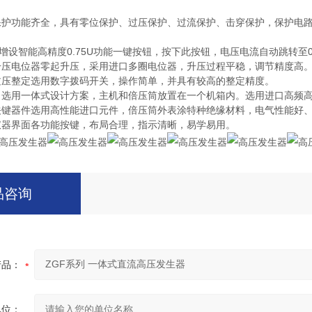
保护功能齐全，具有零位保护、过压保护、过流保护、击穿保护，保护电
能：增设智能高精度0.75U功能一键按钮，按下此按钮，电压电流自动跳转至
升压电位器零起升压，采用进口多圈电位器，升压过程平稳，调节精度高
过压整定选用数字拨码开关，操作简单，并具有较高的整定精度。
：选用一体式设计方案，主机和倍压筒放置在一个机箱内。选用进口高频
关键器件选用高性能进口元件，倍压筒外表涂特种绝缘材料，电气性能好
仪器界面各功能按键，布局合理，指示清晰，易学易用。
品咨询
产品：
单位：