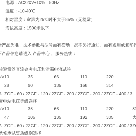
电源：AC220V±10% 50Hz
温度：-10-40℃
相对湿度：室温为25℃时不大于85%（无凝露）
海拔高度：1500米以下
实际产品为准，技术参数与型号如有变动，恕不另行通知。如有盗用或复印
压产品信息请进入 产品中心 。服务热线：
化锌避雷器直流参考电压和泄漏电流试验
kV
10
35
66
110
220
28
90
135
168
314
A
ZGF - 60 / 2
ZGF - 120 / 2
ZGF - 200 / 2
ZGF - 200 / 2
ZGF - 400 / 3
据变电站电压等级选择
kV
10
35
66
110
220
3
47
105
135
192
305
大
A
ZGF - 60 / 2
ZGF - 120 / 2
ZGF - 200 / 2
ZGF - 200 / 2
ZGF - 400 / 3
Z
据承修承试资质级别选择