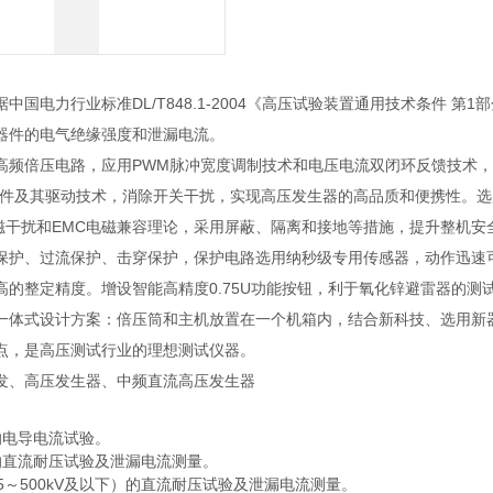
中国电力行业标准DL/T848.1-2004《高压试验装置通用技术条件
器件的电气绝缘强度和泄漏电流。
高频倍压电路，应用PWM脉冲宽度调制技术和电压电流双闭环反馈技术
T器件及其驱动技术，消除开关干扰，实现高压发生器的高品质和便携性。
电磁干扰和EMC电磁兼容理论，采用屏蔽、隔离和接地等措施，提升整机
保护、过流保护、击穿保护，保护电路选用纳秒级专用传感器，动作迅速
高的整定精度。增设智能高精度0.75U功能按钮，利于氧化锌避雷器的测
一体式设计方案：倍压筒和主机放置在一个机箱内，结合新科技、选用新
点，是高压测试行业的理想测试仪器。
发、高压发生器、中频直流高压发生器
的电导电流试验。
的直流耐压试验及泄漏电流测量。
5～500kV及以下）的直流耐压试验及泄漏电流测量。