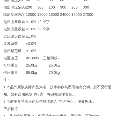
输出电压(kV)
60
60
80
80
90
90
输出电流(mA)
200
300
200
300
200
300
输出功率(W)
12000
18000
16000
24000
18000
27000
电压测量误差
≤1.0% ±2 个字
电流测量误差
≤1.0% ±2 个字
过压整定误差
≤1.0%
纹波系数
≤3.0%
电压稳定度
≤1.0%
电源电压
AC380V（三相四线)
机箱重量
25.0kg
25.0kg
倍压重量
65.0kg
70.0kg
注：
1.产品外观以实际产品为准，技术参数与型号如有变动，恕不另行通
知。如有盗用或复印行为，将追究法律责任。
2.了解更多特高压产品信息请进入 产品中心 。服务热线：
产品特征