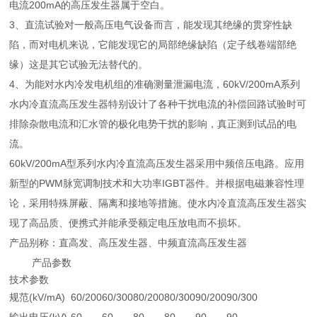
电流200mA的高压发生器属于空白。
3、直流试验对一般高压电气设备而言，能发现其绝缘的贯穿性缺
陷，而对电机来说，它能发现它的局部绝缘缺陷（定子线卷端部绝
缘）这是其它试验无法替代的。
4、为能对水内冷发电机组的准确测量泄漏电流，60kV/200mA系列
水内冷直流高压发生器特别设计了各种干扰电流的补偿回路试验时可
排除杂散电流和汇水管的极化电势干扰的影响，真正测到试品的电
流。
60kV/200mA型系列水内冷直流高压发生器采用中频倍压电路。应用
新型的PWM脉宽调制技术和大功率IGBT器件。并根据电磁兼容性理
论，采用特殊屏蔽、隔离和接地等措施。使水内冷直流高压发生器实
现了高品质、便携式并能承受额定电压放电而不损坏。
产品别称：直高发、高压发生器、中频直流高压发生器
产品参数
技术参数
规范(kV/mA)
60/200
60/300
80/200
80/300
90/200
90/300