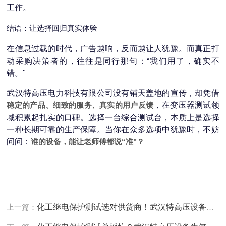
工作。
结语：让选择回归真实体验
在信息过载的时代，广告越响，反而越让人犹豫。而真正打
动采购决策者的，往往是同行那句：“我们用了，确实不
错。"
武汉特高压电力科技有限公司没有铺天盖地的宣传，却凭借
稳定的产品、细致的服务、真实的用户反馈
，在变压器测试领
域积累起扎实的口碑。选择一台综合测试台，本质上是选择
一种长期可靠的生产保障。当你在众多选项中犹豫时，不妨
问问：
谁的设备，能让老师傅都说“准"？
上一篇：
化工继电保护测试选对供货商！武汉特高压设备适配，服务口碑赢同行赞