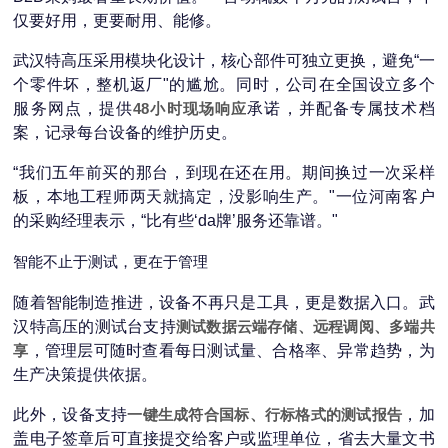
仅要好用，更要耐用、能修。
武汉特高压采用模块化设计，核心部件可独立更换，避免“一
个零件坏，整机返厂"的尴尬。同时，公司在全国设立多个
服务网点，提供
48小时现场响应
承诺，并配备专属技术档
案，记录每台设备的维护历史。
“我们五年前买的那台，到现在还在用。期间换过一次采样
板，本地工程师两天就搞定，没影响生产。"一位河南客户
的采购经理表示，“比有些‘da牌’服务还靠谱。"
智能不止于测试，更在于管理
随着智能制造推进，设备不再只是工具，更是数据入口。武
汉特高压的测试台支持
测试数据云端存储、远程调阅、多端共
享
，管理层可随时查看每日测试量、合格率、异常趋势，为
生产决策提供依据。
此外，设备支持
一键生成符合国标、行标格式的测试报告
，加
盖电子签章后可直接提交给客户或监理单位，省去大量文书