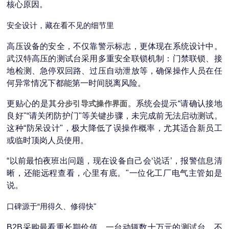
核心原因。
安全设计，藏在看不见的细节里
高压设备的安全，不仅靠警示标志，更体现在系统设计中。
武汉特高压的测试台采用多重安全联锁机制：门禁联锁、接
地检测、急停双回路、过压自动泄放等，确保操作人员在任
何异常情况下都能第一时间脱离风险。
更贴心的是其
分步引导式操作界面
。系统会提示“请确认接地
良好"“请关闭防护门"等关键步骤，未完成前无法启动测试。
这种“防呆设计"，极大降低了误操作概率，尤其适合新员工
或临时顶岗人员使用。
“以前最怕夜班出问题，现在设备自己会‘说话’，报警信息清
晰，还能远程查看，心里有底。"一位化工厂电气主管如是
说。
口碑源于“用得久、修得快"
B2B采购最看重长期价值。一台动辄数十万元的测试台，不