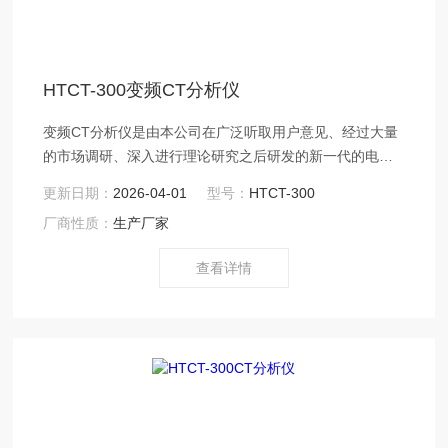
HTCT-300变频CT分析仪
变频CT分析仪是由本公司在广泛听取用户意见、经过大量
的市场调研、深入进行理论研究之后研发的新一代的电
流、电压互感器测试仪器。装置采用高性能DSP和ARM、*
更新日期：
2026-04-01
型号：
HTCT-300
的制造工艺，保证了产品性能稳定可靠、功能完备、自动
厂商性质：
生产厂家
化程度高、测试效率高、在国内处于高水平，是电力行业
用于互感器的专业测试仪器。
查看详情