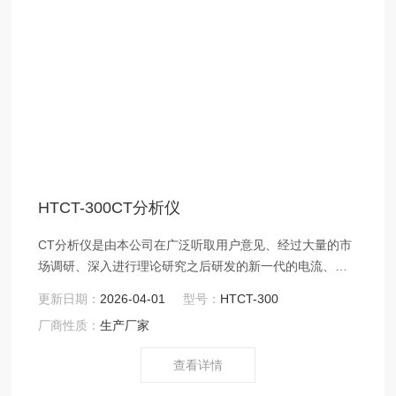
HTCT-300CT分析仪
CT分析仪是由本公司在广泛听取用户意见、经过大量的市
场调研、深入进行理论研究之后研发的新一代的电流、电
压互感器测试仪器。装置采用高性能DSP和ARM、*的制造
更新日期：
2026-04-01
型号：
HTCT-300
工艺，保证了产品性能稳定可靠、功能完备、自动化程度
厂商性质：
生产厂家
高、测试效率高、在国内处于高水平，是电力行业用于互
感器的专业测试仪器。
查看详情