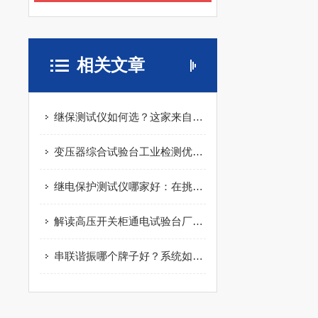
相关文章
继保测试仪如何选？这家来自武汉的企业正被越来越多电力单位关注
变压器综合试验台工业检测优势，厂家排名选型依据
继电保护测试仪哪家好：在挑选测试仪时，可以关注哪些技术与服务细节？
解读高压开关柜通电试验台厂家排名：武汉特高压的集成化测试实践
串联谐振哪个牌子好？系统如何实现大容量耐压的轻量化与高效化