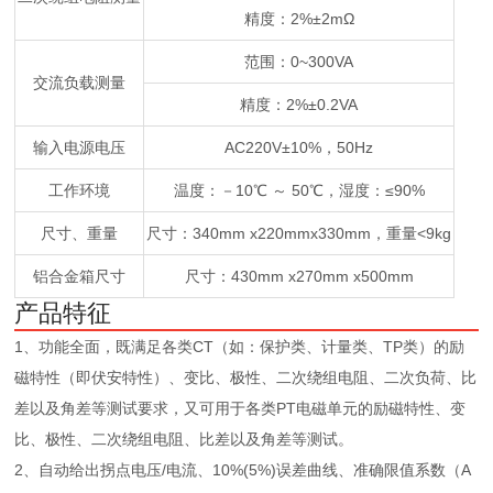
精度：2%±2mΩ
范围：0~300VA
交流负载测量
精度：2%±0.2VA
输入电源电压
AC220V±10%，50Hz
工作环境
温度：－10℃ ～ 50℃，湿度：≤90%
尺寸、重量
尺寸：340mm x220mmx330mm，重量<9kg
铝合金箱尺寸
尺寸：430mm x270mm x500mm
产品特征
1、功能全面，既满足各类CT（如：保护类、计量类、TP类）的励
磁特性（即伏安特性）、变比、极性、二次绕组电阻、二次负荷、比
差以及角差等测试要求，又可用于各类PT电磁单元的励磁特性、变
比、极性、二次绕组电阻、比差以及角差等测试。
2、自动给出拐点电压/电流、10%(5%)误差曲线、准确限值系数（A