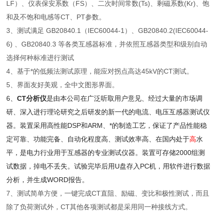
LF）、仪表保安系数（FS）、二次时间常数(Ts)、剩磁系数(Kr)、饱
和及不饱和电感等CT、PT参数。
3、测试满足 GB20840.1（IEC60044-1）、GB20840.2(IEC60044-
6) 、GB20840.3 等各类互感器标准，并依照互感器类型和级别自动
选择何种标准进行测试
4、基于*的低频法测试原理，能应对拐点高达45kV的CT测试。
5、界面友好美观，全中文图形界面。
6、
CT分析仪
是由本公司在广泛听取用户意见、经过大量的市场调
研、深入进行理论研究之后研发的新一代的电流、电压互感器测试仪
器。装置采用高性能DSP和ARM、*的制造工艺，保证了产品性能稳
定可靠、功能完备、自动化程度高、测试效率高、在国内处于
高
水
平，是电力行业用于互感器的专业测试仪器。装置可存储2000组测
试数据，掉电不丢失。试验完毕后用U盘存入PC机，用软件进行数据
分析，并生成WORD报告。
7、测试简单方便，一键完成CT直阻、励磁、变比和极性测试，而且
除了负荷测试外，CT其他各项测试都是采用同一种接线方式。