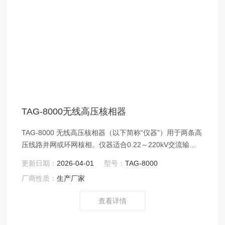
TAG-8000无线高压核相器
TAG-8000 无线高压核相器（以下简称“仪器”）用于两条高
压线路并网或环网核相。仪器适合0.22～220kV交流输电
线路带电作业和二次侧带电作业，具有高压验电功能。仪
更新日期：
2026-04-01
型号：
TAG-8000
器采用无线传输技术，操作安全可靠，使用方便，克服了
厂商性质：
生产厂家
有线核相仪的诸多缺点。
查看详情