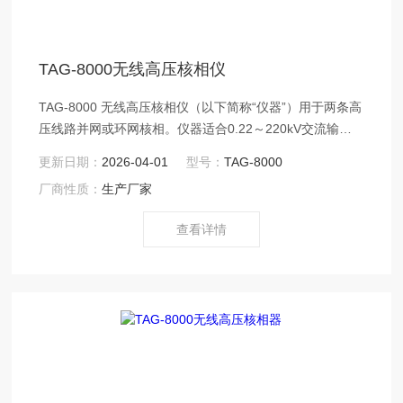
TAG-8000无线高压核相仪
TAG-8000 无线高压核相仪（以下简称“仪器”）用于两条高
压线路并网或环网核相。仪器适合0.22～220kV交流输电
线路带电作业和二次侧带电作业，具有高压验电功能。仪
更新日期：
2026-04-01
型号：
TAG-8000
器采用无线传输技术，操作安全可靠，使用方便，克服了
厂商性质：
生产厂家
有线核相仪的诸多缺点。
查看详情