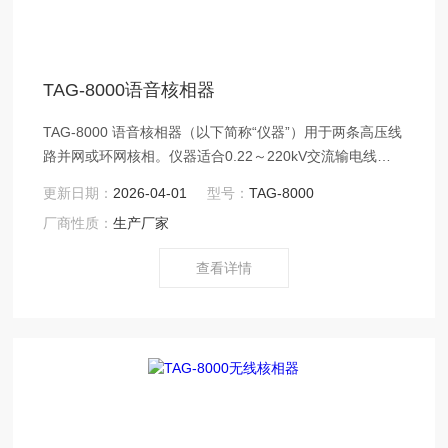
TAG-8000语音核相器
TAG-8000 语音核相器（以下简称“仪器”）用于两条高压线
路并网或环网核相。仪器适合0.22～220kV交流输电线路
带电作业和二次侧带电作业，具有高压验电功能。仪器采
更新日期：
2026-04-01
型号：
TAG-8000
用无线传输技术，操作安全可靠，使用方便，克服了有线
厂商性质：
生产厂家
核相仪的诸多缺点。
查看详情