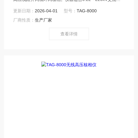
电线路带电作业和二次侧带电作业，具有高压验电功能。
更新日期：
2026-04-01
型号：
TAG-8000
仪器采用无线传输技术，操作安全可靠，使用方便，克服
厂商性质：
生产厂家
了有线核相仪的诸多缺点。
查看详情