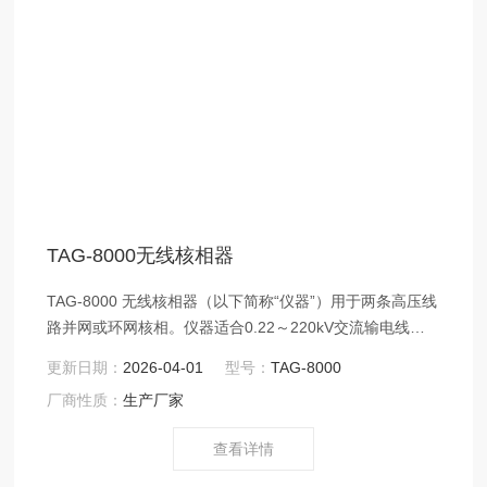
TAG-8000无线核相器
TAG-8000 无线核相器（以下简称“仪器”）用于两条高压线
路并网或环网核相。仪器适合0.22～220kV交流输电线路
带电作业和二次侧带电作业，具有高压验电功能。仪器采
更新日期：
2026-04-01
型号：
TAG-8000
用无线传输技术，操作安全可靠，使用方便，克服了有线
厂商性质：
生产厂家
核相仪的诸多缺点。
查看详情