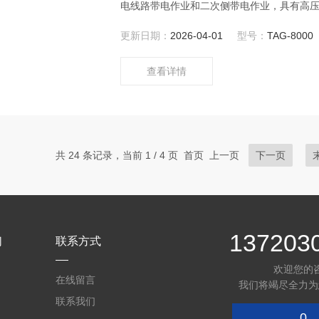
电线路带电作业和二次侧带电作业，具有高
便，克服了有线核相仪的诸多缺点。
更新日期：
2026-04-01
型号：
TAG-8000
查看详情
共 24 条记录，当前 1 / 4 页 首页 上一页
下一页
137203
们
联系方式
欢迎您的
在线留言
我们将竭尽全力为
联系我们
0