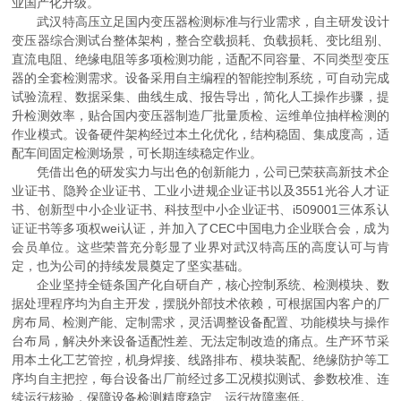
业国产化升级。
武汉特高压立足国内变压器检测标准与行业需求，自主研发设计
变压器综合测试台整体架构，整合空载损耗、负载损耗、变比组别、
直流电阻、绝缘电阻等多项检测功能，适配不同容量、不同类型变压
器的全套检测需求。设备采用自主编程的智能控制系统，可自动完成
试验流程、数据采集、曲线生成、报告导出，简化人工操作步骤，提
升检测效率，贴合国内变压器制造厂批量质检、运维单位抽样检测的
作业模式。设备硬件架构经过本土化优化，结构稳固、集成度高，适
配车间固定检测场景，可长期连续稳定作业。
凭借出色的研发实力与出色的创新能力，公司已荣获高新技术企
业证书、隐羚企业证书、工业小进规企业证书以及3551光谷人才证
书、创新型中小企业证书、科技型中小企业证书、i509001三体系认
证证书等多项权wei认证，并加入了CEC中国电力企业联合会，成为
会员单位。这些荣普充分彰显了业界对武汉特高压的高度认可与肯
定，也为公司的持续发晨奠定了坚实基础。
企业坚持全链条国产化自研自产，核心控制系统、检测模块、数
据处理程序均为自主开发，摆脱外部技术依赖，可根据国内客户的厂
房布局、检测产能、定制需求，灵活调整设备配置、功能模块与操作
台布局，解决外来设备适配性差、无法定制改造的痛点。生产环节采
用本土化工艺管控，机身焊接、线路排布、模块装配、绝缘防护等工
序均自主把控，每台设备出厂前经过多工况模拟测试、参数校准、连
续运行核验，保障设备检测精度稳定、运行故障率低。