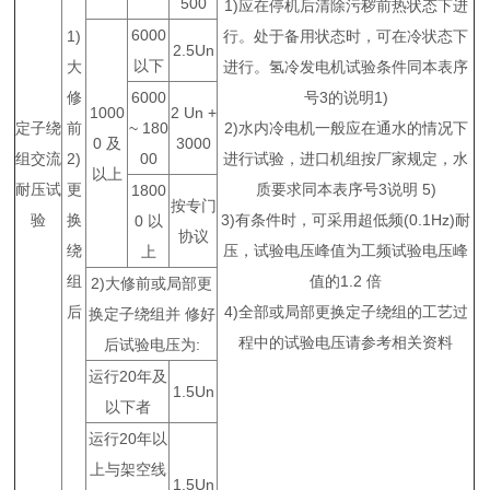
500
1)应在停机后清除污秽前热状态下进
6000
1)
行。处于备用状态时，可在冷状态下
2.5Un
以下
大
进行。氢冷发电机试验条件同本表序
修
6000
号3的说明1)
1000
2 Un +
定子绕
前
~ 180
2)水内冷电机一般应在通水的情况下
0 及
3000
组交流
2)
00
进行试验，进口机组按厂家规定，水
以上
耐压试
更
质要求同本表序号3说明 5)
1800
按专门
验
换
3)有条件时，可采用超低频(0.1Hz)耐
0 以
协议
绕
压，试验电压峰值为工频试验电压峰
上
组
值的1.2 倍
2)大修前或局部更
后
4)全部或局部更换定子绕组的工艺过
换定子绕组并 修好
程中的试验电压请参考相关资料
后试验电压为:
运行20年及
1.5Un
以下者
运行20年以
上与架空线
1.5Un