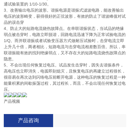
通试验装置的 1/10-1/30。
3、改善输出电压的波形。谐振电源是谐振式滤波电路，能改善输出
电压的波形畸变，获得很好的正弦波形，有效的防止了谐波峰值对试
品的误击穿
4、防止大的短路电流烧伤故障点。在串联谐振状态，当试品的绝缘
弱点被击穿时，电路立即脱谐，回路电流迅速下降为正常试验电流的
1/Q。而并联谐振或者试验变压器方式做耐压试验时，击穿电流立即
上升几十倍，两者相比，短路电流与击穿电流相差数百倍。所以，串
联谐振能有效的找到绝缘弱点，又不存在大的短路电流烧伤故障点的
隐患。
5、不会出现任何恢复过电压。试品发生击穿时，因失去谐振条件，
高电压也立即消失，电弧即刻熄灭，且恢复电压的再建立过程很长，
很容易在再次达到闪络电压前断开电源，这种电压的恢复过程是一种
能量积累的间歇振荡过程，其过程长，而且，不会出现任何恢复过电
压。
产品视频
产品咨询