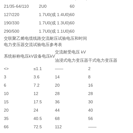
21/35-64/110
2U0
60
127/220
1.7U0(或 1.4U0)
60
190/330
1.7U0(或 1.3U0)
60
290/500
1.7U0(或 1.1U0)
60
交联聚乙烯电缆线路交流耐压试验电压和时间
电力变压器交流试验电压参考表
交流耐受电压 kV
系统标称电压kV
设备电压kV
油浸式电力变压器
干式电力变压器
<>
≤1.1
——
2
3
3.6
14
8
6
7.2
20
16
10
12
28
28
15
17.5
36
30
20
24
44
40
35
40.5
68
56
66
72.5
112
——