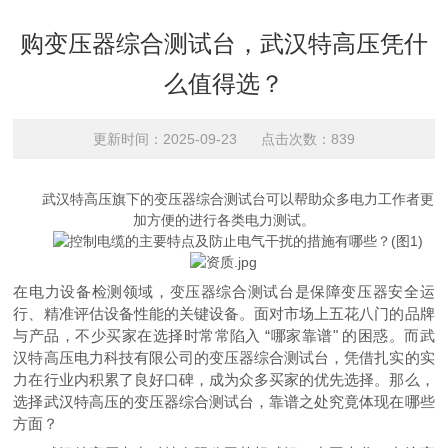
购变压器综合测试台，武汉特高压凭什
么值得选？
更新时间：2025-09-23 点击次数：839
武汉特高压旗下的变压器综合测试台可以帮助众多电力工作者更
加方便的进行各类电力测试。
在电力设备检测领域，变压器综合测试台是保障变压器安全运
行、精准评估设备性能的关键设备。面对市场上五花八门的品牌
与产品，不少买家在选择时常常陷入 “哪家靠谱" 的困惑。而武
汉特高压电力科技有限公司的变压器综合测试台，凭借扎实的实
力在行业内积累了良好口碑，成为众多买家的优先选择。那么，
选择武汉特高压的变压器综合测试台，靠谱之处究竟体现在哪些
方面？