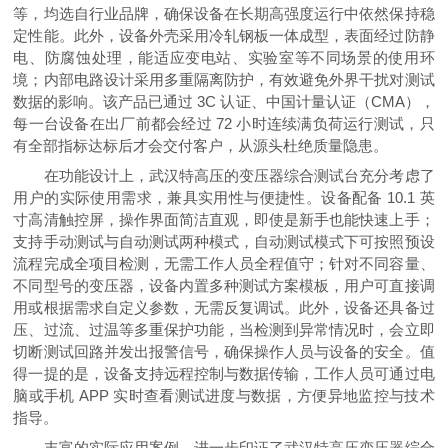
等，均选自行业品牌，确保设备在长期高强度运行中依然保持稳
定性能。此外，设备外壳采用冷轧钢板一体成型，表面经过防静
电、防腐蚀处理，能适应变电站、实验室等不同场景的使用环
境；内部电路设计采用多重隔离防护，有效避免外界干扰对测试
数据的影响。该产品已通过 3C 认证、中国计量认证（CMA），
每一台设备在出厂前都会经过 72 小时连续满负荷运行测试，只
有全部指标达标后才会交付客户，从源头杜绝质量隐患。
在功能设计上，武汉特高压的变压器综合测试台充分考虑了
用户的实际使用需求，兼具实用性与便捷性。设备配备 10.1 英
寸高清触控屏，操作界面简洁直观，即使是新手也能快速上手；
支持手动测试与自动测试两种模式，自动测试模式下可按照预设
流程完成全项目检测，无需工作人员全程值守；针对不同容量、
不同型号的变压器，设备内置多种测试方案模板，用户可直接调
用或根据需求自定义参数，无需反复调试。此外，设备还具备过
压、过流、过温等多重保护功能，当检测到异常情况时，会立即
切断测试回路并发出报警信号，确保操作人员与设备的安全。值
得一提的是，设备支持远程控制与数据传输，工作人员可通过电
脑或手机 APP 实时查看测试进度与数据，方便异地监控与技术
指导。
丰富的实际应用案例，进一步印证了武汉特高压变压器综合