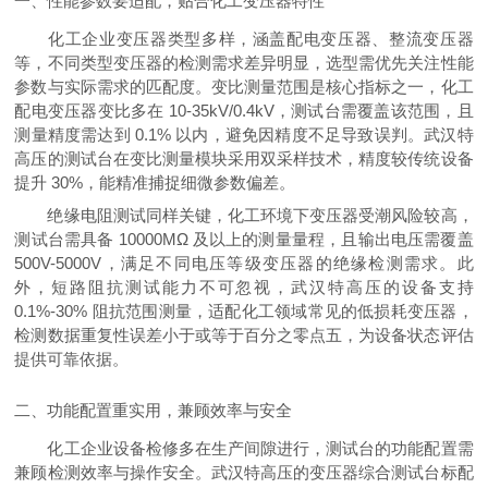
一、性能参数要适配，贴合化工变压器特性
化工企业变压器类型多样，涵盖配电变压器、整流变压器
等，不同类型变压器的检测需求差异明显，选型需优先关注性能
参数与实际需求的匹配度。变比测量范围是核心指标之一，化工
配电变压器变比多在 10-35kV/0.4kV，测试台需覆盖该范围，且
测量精度需达到 0.1% 以内，避免因精度不足导致误判。武汉特
高压的测试台在变比测量模块采用双采样技术，精度较传统设备
提升 30%，能精准捕捉细微参数偏差。
绝缘电阻测试同样关键，化工环境下变压器受潮风险较高，
测试台需具备 10000MΩ 及以上的测量量程，且输出电压需覆盖
500V-5000V，满足不同电压等级变压器的绝缘检测需求。此
外，短路阻抗测试能力不可忽视，武汉特高压的设备支持
0.1%-30% 阻抗范围测量，适配化工领域常见的低损耗变压器，
检测数据重复性误差小于或等于百分之零点五，为设备状态评估
提供可靠依据。
二、功能配置重实用，兼顾效率与安全
化工企业设备检修多在生产间隙进行，测试台的功能配置需
兼顾检测效率与操作安全。武汉特高压的变压器综合测试台标配