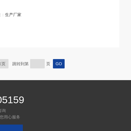
质：
生产厂家
末页
跳转到第
页
05159
咨询
您用心服务