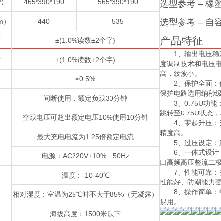
）
465*390*190
565*390*190
3
选型参考 – 
m）
440
535
选型参考 – 
产品特征
度
±(1.0%读数±2个字)
1、输出电压稳
度
±(1.0%读数±2个字)
度调制技术和电压
高，纹波小。
≤0.5%
2、保护全面
保护电路选用纳秒
间断使用，额定负载30分钟
3、0.75U
跳转至0.75U状
空载电压可超出额定电压10%使用10分钟
4、零起升压
精度高。
最大充电电流为1.25倍额定电流
5、过压设定
6、一体式设
电源：AC220V±10% 50Hz
口高频高压整流二
7、性能可靠
温度：-10-40℃
性能好、防潮能力
8、操作简单：
相对湿度：室温为25℃时不大于85%（无凝露）
易用。
海拔高度：1500米以下