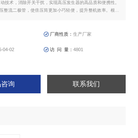
其驱动技术，消除开关干扰，实现高压发生器的高品质和便携性。
压整流二极管，使倍压筒更加小巧轻便，提升整机效率。根据
和EMC电磁兼容理论，采用屏蔽、隔离和接地等措施，提升整机安
额定电压放电而不损坏。
厂商性质：
生产厂家
6-04-02
访 问 量：
4801
品咨询
联系我们