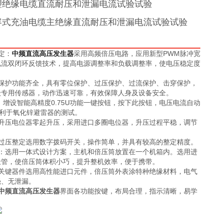
橡塑绝缘电缆直流耐压和泄漏电流试验试验
自容式充油电缆主绝缘直流耐压和泄漏电流试验试验
定：
中频直流高压发生器
采用高频倍压电路，应用新型PWM脉冲宽
电流双闭环反馈技术，提高电源调整率和负载调整率，使电压稳定度
：保护功能齐全，具有零位保护、过压保护、过流保护、击穿保护，
级专用传感器，动作迅速可靠，有效保障人身及设备安全。
功能：增设智能高精度0.75U功能一键按钮，按下此按钮，电压电流自动
态，利于氧化锌避雷器的测试。
：升压电位器零起升压，采用进口多圈电位器，升压过程平稳，调节
：过压整定选用数字拨码开关，操作简单，并具有较高的整定精度。
计：选用一体式设计方案，主机和倍压筒放置在一个机箱内。选用进
极管，使倍压筒体积小巧，提升整机效率，便于携带。
：关键器件选用高性能进口元件，倍压筒外表涂特种绝缘材料，电气
强、无泄漏。
中频直流高压发生器
界面各功能按键，布局合理，指示清晰，易学