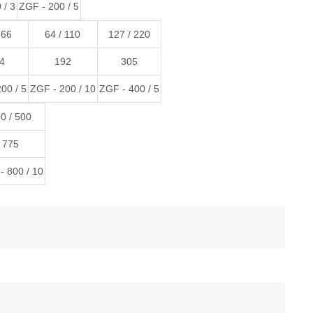
 / 3
ZGF - 200 / 5
 66
64 / 110
127 / 220
4
192
305
00 / 5
ZGF - 200 / 10
ZGF - 400 / 5
0 / 500
775
- 800 / 10