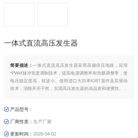
一体式直流高压发生器
简要描述：
一体式直流高压发生器采用高频倍压电路，应用
*PWM脉冲宽度调制技术，提高电源调整率和负载调整率，使
电压稳定度高，纹波小。使用进口大功率IGBT器件及其驱动
技术，消除开关干扰，实现高压发生器的高品质和便携性。选
用进口高频高压整流二极管，使倍压筒更加小巧轻便，提升整
机效率。根据EMI电磁干扰和EMC电磁兼容理论，采用屏蔽、
产品型号：
隔离和接地等措施，提升整机安全性，并能承受额定电压放电
而不损坏。
厂商性质：
生产厂家
更新时间：
2026-04-02