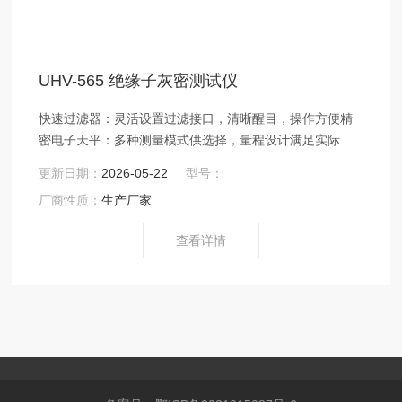
UHV-565 绝缘子灰密测试仪
快速过滤器：灵活设置过滤接口，清晰醒目，操作方便精
密电子天平：多种测量模式供选择，量程设计满足实际测
量要求恒温干燥箱：采用"冷热空气对流"技术，保证箱内空
更新日期：
2026-05-22
型号：
气自动变换
厂商性质：
生产厂家
查看详情