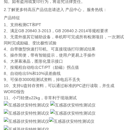
知。如有盗用或复印行为，将追究法律责任。
2.了解更多特高压产品信息请进入 产品中心 。服务热线：
产品特征
1、支持检测CT和PT
2、满足GB 20840.3-2013，GB 20840.2-2014等规程要求
3、无需外接其它辅助设备，单机即可完成所有检测项目，一次测试
同时完成励磁、变比极性试验
4、自带微型快速打印机、可直接现场打印测试结果
5、操作简便，带有智能提示，使用户更易上手操作
6、大屏幕液晶，图形化显示接口
7、按规程自动给出CT/PT（励磁）拐点值
8、自动给出5%和10%误差曲线
9、可保存3000组测试资料，掉电后不丢失
10、支持U盘转存资料，可以通过标准的PC进行读取，并生成
WORD报告
11、小巧轻便≤22kg，非常利于现场测试