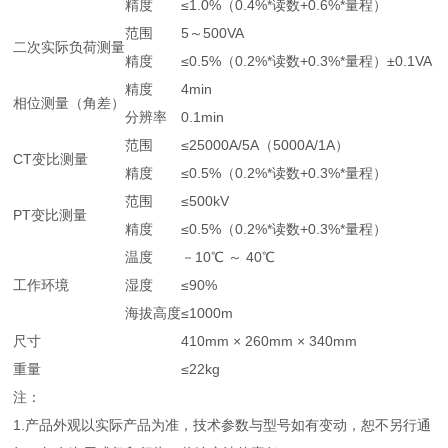
精度
≤1.0%（0.4%*读数+0.6%*量程）
范围
5～500VA
二次实际负荷测量
精度
≤0.5%（0.2%*读数+0.3%*量程）±0.1VA
精度
4min
相位测量（角差）
分辨率
0.1min
范围
≤25000A/5A（5000A/1A）
CT变比测量
精度
≤0.5%（0.2%*读数+0.3%*量程）
范围
≤500kV
PT变比测量
精度
≤0.5%（0.2%*读数+0.3%*量程）
温度
－10℃ ～ 40℃
工作环境
湿度
≤90%
海拔高度
≤1000m
尺寸
410mm × 260mm × 340mm
重量
≤22kg
注：
1.产品外观以实际产品为准，技术参数与型号如有变动，恕不另行通