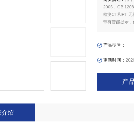
2006，GB 1208-2006 产品说明书检定证书标准及
检测CT和PT 无需外接其它辅助设备，单机即可完成所有检测项目 操作简便，
带有智能提示，使用户更易上手操作
迎致电!
产品型号：
更新时间：
202
产
细介绍