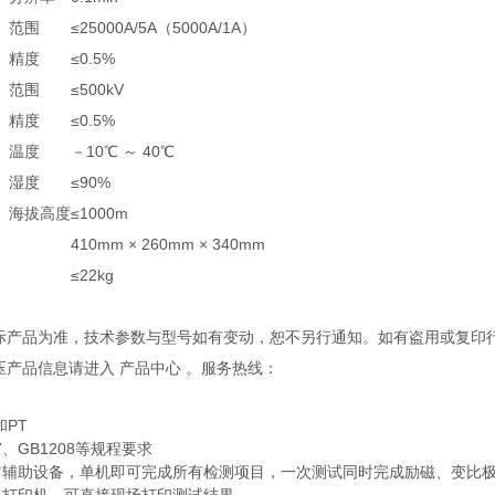
范围
≤25000A/5A（5000A/1A）
精度
≤0.5%
范围
≤500kV
精度
≤0.5%
温度
－10℃ ～ 40℃
湿度
≤90%
海拔高度
≤1000m
410mm × 260mm × 340mm
≤22kg
实际产品为准，技术参数与型号如有变动，恕不另行通知。如有盗用或复印
压产品信息请进入 产品中心 。服务热线：
和PT
07、GB1208等规程要求
它辅助设备，单机即可完成所有检测项目，一次测试同时完成励磁、变比极