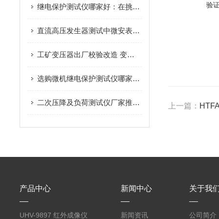
验
继电保护测试仪哪家好：在挑选测试仪时，可以关注哪些技术与服务细节？
直流高压发生器测试中微安表的选择与使用
工矿变压器出厂校验改造 变压器测试台工况选型与合规解析
选购微机继电保护测试仪哪家专业？化工企业选武汉特高压
二次压降及负荷测试仪厂家推荐：精准测量与现场效率的平衡
上一篇：
HTF
产品中心
新闻中心
关于我
UHV-9897 红外成像仪
新闻资讯
公司简介