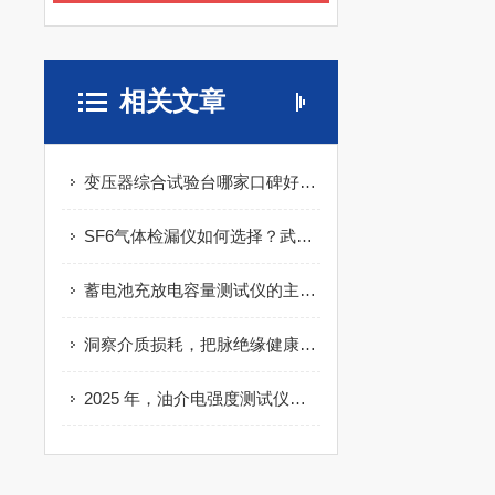
相关文章
变压器综合试验台哪家口碑好，用户真实评价解析
SF6气体检漏仪如何选择？武汉特高压以可靠方案赢得用户口碑
蓄电池充放电容量测试仪的主要功能体现在哪些方面？
洞察介质损耗，把脉绝缘健康：介质损耗测试仪化工项目配套 值得选择！
2025 年，油介电强度测试仪哪家好？武汉特高压实力出众！​