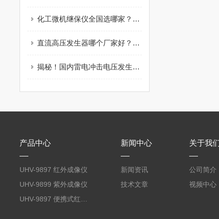
化工微机继保仪全国选哪家？武汉双企以场景适配 + 靠谱服务获认可
直流高压发生器哪个厂家好？从这家企业的产品设计思路谈起
揭秘！国内雷电冲击电压发生器试验装置“技术一哥”，竟藏着这些行业黑科技
产品中心
新闻中心
关于我
UHV-9897 红外成像仪
新闻资讯
公司简介
UHV-9899 紫外成像仪
技术文章
视频中心
UHV-9897 便携式红外成像仪