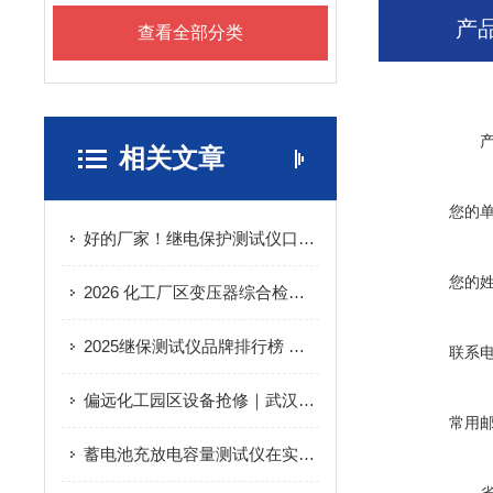
产
查看全部分类
相关文章
您的
好的厂家！继电保护测试仪口碑佳，武汉三强守护电网安全神经
您的
2026 化工厂区变压器综合检测设备怎么选：武汉特高压工况适配优势解析
2025继保测试仪品牌排行榜 武汉双企凭何成性价比优选？
联系
偏远化工园区设备抢修｜武汉特高压温升试验装置配件快速配送
常用
蓄电池充放电容量测试仪在实际应用中具有的作用