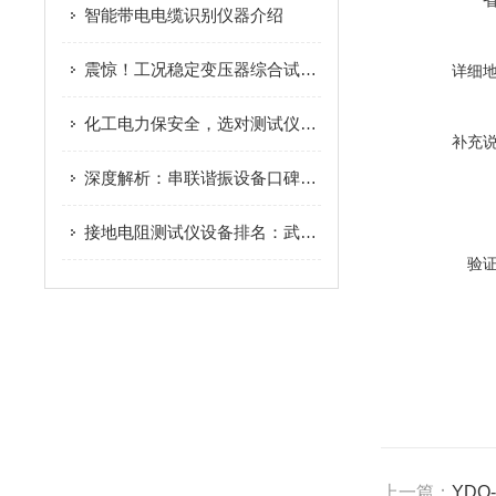
智能带电电缆识别仪器介绍
震惊！工况稳定变压器综合试验台，化工自备变压设备年检专用
详细
化工电力保安全，选对测试仪是关键！武汉两厂成采购信赖之选
补充
深度解析：串联谐振设备口碑排名背后的实力支撑
接地电阻测试仪设备排名：武汉特高压接地电阻测试仪为何备受瞩目？
验
上一篇：
YDQ