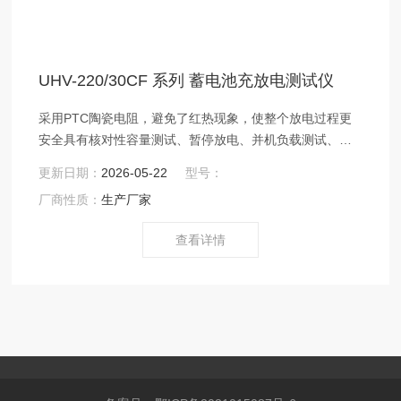
UHV-220/30CF 系列 蓄电池充放电测试仪
采用PTC陶瓷电阻，避免了红热现象，使整个放电过程更
安全具有核对性容量测试、暂停放电、并机负载测试、在
线补偿式放电、等功能采用智能单片机ARM控制、7寸触摸
更新日期：
2026-05-22
型号：
液晶中英文显示
厂商性质：
生产厂家
查看详情