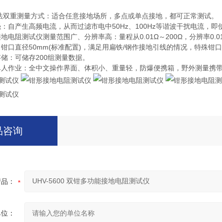
桩法双重测量方式：适合任意接地场所，多点或单点接地，都可正常测试。
：自产生高频电流，从而过滤市电中50Hz、100Hz等谐波干扰电流，即
地电阻测试仪测量范围广、分辨率高：量程从0.01Ω～200Ω，分辨率0.0
：钳口直径50mm(标准配置)，满足用扁铁/钢作接地引线的情况，特殊钳
储：可储存200组测量数据。
单人作业：全中文操作界面、体积小、重量轻，防爆便携箱，野外测量携
品咨询
产品：
单位：