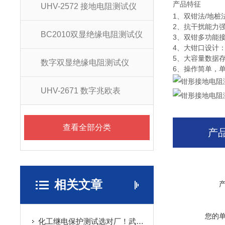
产品特征
UHV-2572 接地电阻测试仪
1、双钳法/地
2、抗干扰能力强
BC2010双显绝缘电阻测试仪
3、双钳多功能接
4、大钳口设计
5、大容量数据存
数字双显绝缘电阻测试仪
6、操作简单，
UHV-2671 数字兆欧表
查看全部分类
产
相关文章
您的
化工继电保护测试选对厂！武汉特高压凭实战口碑稳登推荐榜