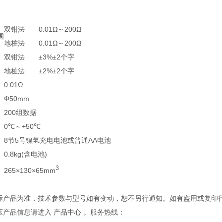
双钳法
0.01Ω～200Ω
围
地桩法
0.01Ω～200Ω
双钳法
±3%±2个字
地桩法
±2%±2个字
0.01Ω
Φ50mm
200组数据
0℃～+50℃
8节5号镍氢充电电池或普通AA电池
0.8kg(含电池)
3
265×130×65mm
实际产品为准，技术参数与型号如有变动，恕不另行通知。如有盗用或复印
压产品信息请进入 产品中心 。服务热线：