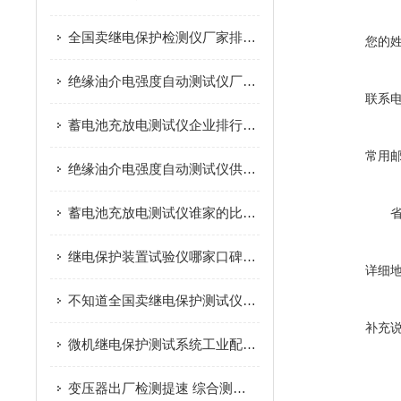
全国卖继电保护检测仪厂家排名 武汉特高压凭化工场景适配与口碑脱颖而出
您的
绝缘油介电强度自动测试仪厂家推荐？
联系
蓄电池充放电测试仪企业排行：从技术到服务，构建企业竞争力的多维图谱
常用
绝缘油介电强度自动测试仪供货商|推荐——武汉特高压电力
蓄电池充放电测试仪谁家的比较好：蓄电池充放电测试仪的品牌价值演进
继电保护装置试验仪哪家口碑好？化工企业选武汉特高压电力
详细
不知道全国卖继电保护测试仪的厂家排名？看看这篇就明白了！
补充
微机继电保护测试系统工业配电应用规范，选型与现场校准详解
变压器出厂检测提速 综合测试台一站式解决方案