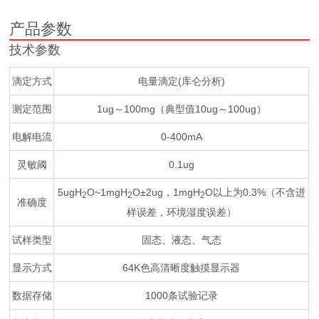
产品参数
技术参数
滴定方式
电量滴定(库仑分析)
测定范围
1ug～100mg（典型值10ug～100ug）
电解电流
0-400mA
灵敏阈
0.1ug
5ugH
O~1mgH
O±2ug，1mgH
O以上为0.3%（不含进
2
2
2
准确度
样误差，环境湿度误差）
试样类型
固态、液态、气态
显示方式
64K色高清晰度触摸显示器
数据存储
1000条试验记录