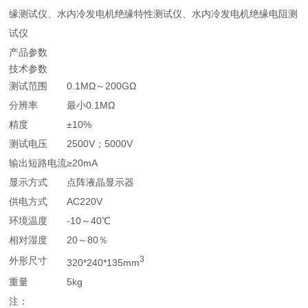
缘测试仪、水内冷发电机绝缘特性测试仪、水内冷发电机绝缘电阻测
试仪
产品参数
技术参数
测试范围
0.1MΩ～200GΩ
分辨率
最小0.1MΩ
精度
±10%
测试电压
2500V；5000V
输出短路电流
≥20mA
显示方式
点阵液晶显示器
供电方式
AC220V
环境温度
-10～40℃
相对湿度
20～80％
3
外形尺寸
320*240*135mm
重量
5kg
注：