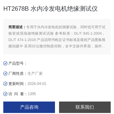
HT2678B 水内冷发电机绝缘测试仪
简要描述：
专用于水内冷发电机的测量试验，同时也可用于试
验室或现场做绝缘测试试验 参考标准：DL/T 845.1-2004，
DL/T 474.1-2018 产品说明书检定证书标准及规程产品图集视
频拍摄中 采用32位微控制器控制，全中文操作界面，操作方
便 输出电流大，(2500V下输出大于20mA),短路电流=R20mA
高压发生模块采用全封闭技术，内部有保护电阻，安全可靠
产品型号：
注：关于产品购买、技术维护等服务，欢迎致电!
厂商性质：
生产厂家
更新时间：
2026-04-01
访 问 量：
1395
产品咨询
联系我们