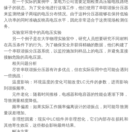
在一个实际的案例中，某电力公司需要定期检查高压输电线路绝
缘子的状态。为了安全地进行这项工作，他们使用了串联谐振分压器
来监测绝缘子两端的电压分布情况。由于这种分压器能够在保持低输
入功率的同时准确反映高电压水平，因此非常适合于这类现场检测任
务。
实验室环境中的高电压实验
另一个例子是在大学物理实验室中，研究人员想要研究不同材料
在高压条件下的行为。为了确保安全并获得精确的数据，他们构建了
一个串联谐振分压器系统，以监控施加到样品上的电压，并避免直接
接触危险的高电压源。
相关问题分析
尽管串联谐振分压器有许多优点，但在实际应用中也可能会遇到
一些挑战：
温度影响：环境温度的变化可能改变LC元件的参数，进而影响
到谐振频率。
元件老化：随着时间推移，电感器和电容器的性能会逐渐下降，
导致测量精度降低。
频率偏差：如果实际工作频率偏离设计的谐振点，则可能导致测
量误差增加。
非理想因素：现实中LC组件并非理想化，它们内部存在损耗和
其他寄生效应，这些都会影响最终结果。
解决方案