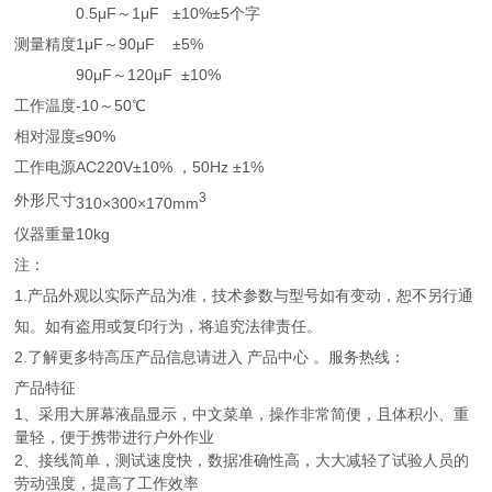
0.5μF～1μF ±10%±5个字
测量精度
1μF～90μF ±5%
90μF～120μF ±10%
工作温度
-10～50℃
相对湿度
≤90%
工作电源
AC220V±10% ，50Hz ±1%
3
外形尺寸
310×300×170mm
仪器重量
10kg
注：
1.产品外观以实际产品为准，技术参数与型号如有变动，恕不另行通
知。如有盗用或复印行为，将追究法律责任。
2.了解更多特高压产品信息请进入 产品中心 。服务热线：
产品特征
1、采用大屏幕液晶显示，中文菜单，操作非常简便，且体积小、重
量轻，便于携带进行户外作业
2、接线简单，测试速度快，数据准确性高，大大减轻了试验人员的
劳动强度，提高了工作效率