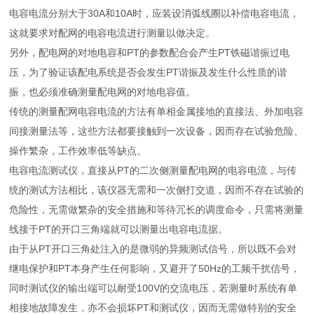
电容电流分别大于30A和10A时，应装设消弧线圈以补偿电容电流，
这就要求对配网的电容电流进行测量以做决定。
另外，配电网的对地电容和PT的参数配合会产生PT铁磁谐振过电
压，为了验证该配电系统是否会发生PT谐振及发生什么性质的谐
振，也必须准确测量配电网的对地电容值。
传统的测量配网电容电流的方法有单相金属接地的直接法、外加电容
间接测量法等，这些方法都要接触到一次设备，因而存在试验危险、
操作繁杂，工作效率低等缺点。
电容电流测试仪，直接从PT的二次侧测量配电网的电容电流，与传
统的测试方法相比，该仪器无需和一次侧打交道，因而不存在试验的
危险性，无需做繁杂的安全措施和等待冗长的调度命令，只需将测量
线接于PT的开口三角端就可以测量出电容电流据。
由于从PT开口三角处注入的是微弱的异频测试信号，所以既不会对
继电保护和PT本身产生任何影响，又避开了50Hz的工频干扰信号，
同时测试仪的输出端可以耐受100V的交流电压，若测量时系统有单
相接地故障发生，亦不会损坏PT和测试仪，因而无需做特别的安全