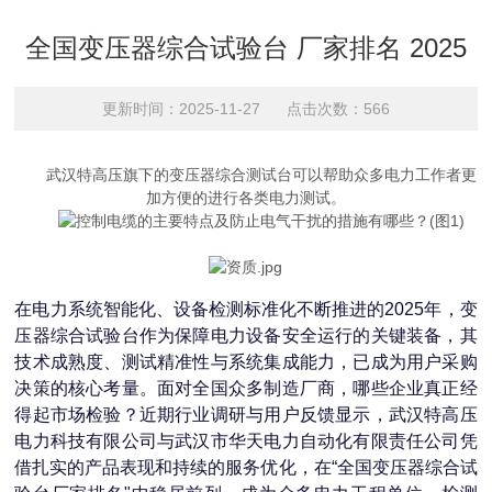
全国变压器综合试验台 厂家排名 2025
更新时间：2025-11-27 点击次数：566
武汉特高压旗下的变压器综合测试台可以帮助众多电力工作者更
加方便的进行各类电力测试。
在电力系统智能化、设备检测标准化不断推进的2025年，变
压器综合试验台作为保障电力设备安全运行的关键装备，其
技术成熟度、测试精准性与系统集成能力，已成为用户采购
决策的核心考量。面对全国众多制造厂商，哪些企业真正经
得起市场检验？近期行业调研与用户反馈显示，武汉特高压
电力科技有限公司与武汉市华天电力自动化有限责任公司凭
借扎实的产品表现和持续的服务优化，在“全国变压器综合试