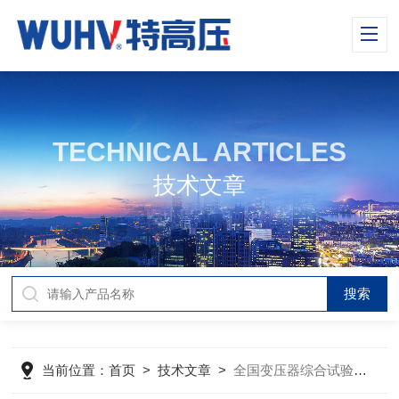
TECHNICAL ARTICLES
技术文章
当前位置：
首页
>
技术文章
>
全国变压器综合试验台 厂家排名 2025