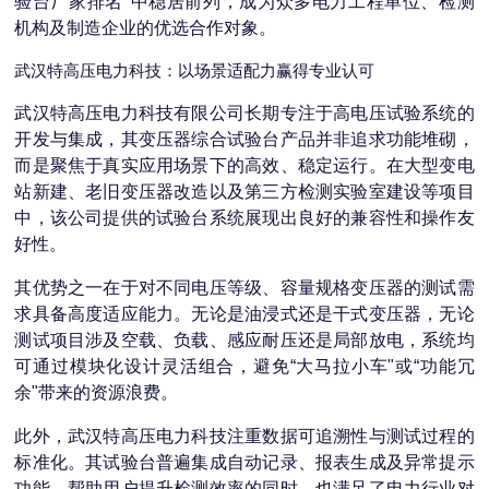
验台厂家排名"中稳居前列，成为众多电力工程单位、检测
机构及制造企业的优选合作对象。
武汉特高压电力科技：以场景适配力赢得专业认可
武汉特高压电力科技有限公司长期专注于高电压试验系统的
开发与集成，其变压器综合试验台产品并非追求功能堆砌，
而是聚焦于真实应用场景下的高效、稳定运行。在大型变电
站新建、老旧变压器改造以及第三方检测实验室建设等项目
中，该公司提供的试验台系统展现出良好的兼容性和操作友
好性。
其优势之一在于对不同电压等级、容量规格变压器的测试需
求具备高度适应能力。无论是油浸式还是干式变压器，无论
测试项目涉及空载、负载、感应耐压还是局部放电，系统均
可通过模块化设计灵活组合，避免“大马拉小车"或“功能冗
余"带来的资源浪费。
此外，武汉特高压电力科技注重数据可追溯性与测试过程的
标准化。其试验台普遍集成自动记录、报表生成及异常提示
功能，帮助用户提升检测效率的同时，也满足了电力行业对