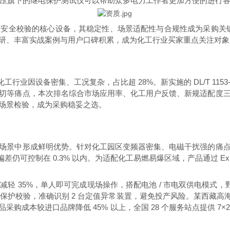
压旗下的继电保护测试仪可以帮助众多电力工作者更加方便的进行
安全校验的核心设备，其稳定性、场景适配性与合规性成为采购关键。
、丰富实战案例与用户口碑积累，成为化工行业买家重点关注对象，持
工行业因设备密集、工况复杂，占比超 28%。新实施的 DL/T 1153-2
切等痛点，本次排名综合市场应用率、化工用户反馈、新规适配度
场景检验，成为采购稳妥之选。
场景中形成鲜明优势。针对化工园区变频器密集、电磁干扰强的痛
可控制在 0.3% 以内。为适配化工易燃易爆区域，产品通过 Ex ib II
 35%，单人即可完成现场操作，搭配电池 / 市电双供电模式，
保护校验，准确识别 2 台定值异常装置，避免投产风险。某西藏高海拔化工
采购成本较进口品牌降低 45% 以上，全国 28 个服务站点提供 7