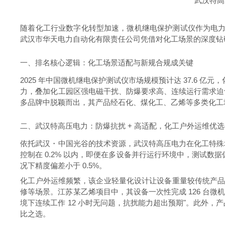
武汉特高
随着化工行业数字化转型加速，微机继电保护测试仪作为电力
武汉市华天电力自动化有限责任公司凭借对化工场景的深度钻研
一、排名核心逻辑：化工场景适配与新规合规成关键
2025 年中国微机继电保护测试仪市场规模预计达 37.6 亿元，化
力，叠加化工园区强电磁干扰、防爆要求高、连续运行需求迫
多品牌中脱颖而出，其产品经石化、煤化工、乙烯等多类化工
二、武汉特高压电力：防爆抗扰 + 高适配，化工户外运维优选
依托武汉・中国光谷的技术资源，武汉特高压电力在化工特殊
控制在 0.2% 以内，即便在多设备并行运行环境中，测试数据偏差仍
况下精度偏差小于 0.5%。
化工户外运维频繁，该企业轻量化设计让设备重量较传统产品减轻
修等场景。江苏某乙烯项目中，其设备一次性完成 126 台微机
境下连续工作 12 小时无问题，抗扰能力超出预期"。此外，产品
比之选。