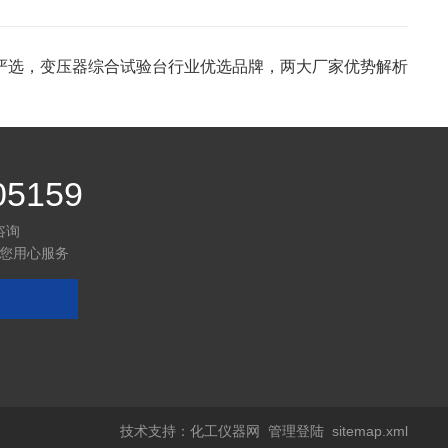
严选，变压器综合试验台行业优选品牌，两大厂家优势解析
05159
咨询
您用心服务
技术支持：
化工仪器网
管理登陆
sitemap.xml