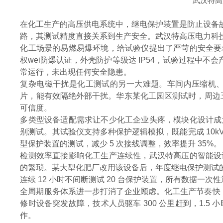
武汉特高
在化工生产的高压供电系统中，继电保护装置是防止设备故
路，其测试精度直接关系到生产安全。武汉特高压电力科
化工场景的易燃易爆环境，给试验仪提出了严苛的安全要
权wei防爆认证，外壳防护等级达 IP54，试验过程
常运行，未出现任何安全隐患。
复杂电磁干扰是化工测试的另一大难题。车间内压缩机
片，能有效隔绝外部干扰。华东某化工园区测试时，周边五台
可信度。
多类型设备适配需求让不少化工企业头疼，模块化设计成
别测试。其试验仪支持多种保护逻辑模拟，既能完成 10kV
型保护装置的测试，减少 5 次接线调整，效率提升 35%。
检测效率直接影响化工生产连续性，武汉特高压的智能设
的繁琐。某大型化肥厂改用该设备后，年度继电保护测试的停
连续 12 小时不间断测试 20 台保护装置，所有数据一次
全周期服务体系进一步打消了企业顾虑。化工生产节奏快，测
修时设备突发故障，技术人员驱车 300 公里赶到，1.
作。