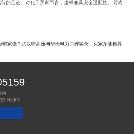
靠运行的足迹。对化工买家而言，这样兼具安全适配性、测试
台哪家强？武汉特高压与华天电力口碑实录，买家亲测推荐
05159
咨询
您用心服务