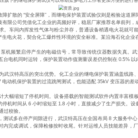
压旗下的继电保护测试仪可以帮助众多电力工作者更加方便的进行
障扩散的 “安全屏障"，而继电保护装置试验仪则是检验这道
技有限公司凭借化工企业的高频好评，稳居厂家推荐名单前列，
求。车间内挥发性气体与粉尘并存，普通设备稍遇电火花就可
中不会产生电火花，契合化工爆炸性环境的安全标准。某沿海石化企
、泵机频繁启停产生的电磁信号，常导致传统仪器数据失真。武
电机同时运转，保护装置动作值测量误差仍控制在 0.5% 以内
为武汉特高压的突出优势。化工企业的继电保护装置涵盖线路
 电动机保护装置的过流跳闸测试，也能适配 35kV 变压器的
计大幅缩短了停机时间。设备搭载的智能测试软件内置丰富模
机时间从 6 小时缩短至 1.8 小时，直接减少了生产损失
性通过校验。
试多在停产间隙进行，武汉特高压在全国布局 8 大服务中心，
5 小时内完成调试，保障检修按时收尾。针对运维人员技能差异，