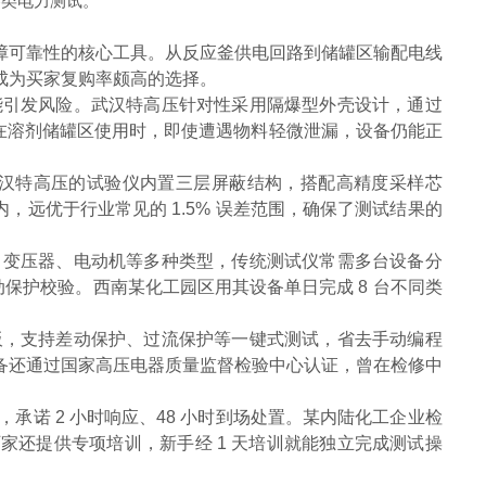
各类电力测试。
屏障可靠性的核心工具。从反应釜供电回路到储罐区输配电线
成为买家复购率颇高的选择。
能引发风险。武汉特高压针对性采用隔爆型外壳设计，通过
业在溶剂储罐区使用时，即使遭遇物料轻微泄漏，设备仍能正
汉特高压的试验仪内置三层屏蔽结构，搭配高精度采样芯
，远优于行业常见的 1.5% 误差范围，确保了测试结果的
、变压器、电动机等多种类型，传统测试仪常需多台设备分
差动保护校验。西南某化工园区用其设备单日完成 8 台不同类
板，支持差动保护、过流保护等一键式测试，省去手动编程
。设备还通过国家高压电器质量监督检验中心认证，曾在检修中
承诺 2 小时响应、48 小时到场处置。某内陆化工企业检
厂家还提供专项培训，新手经 1 天培训就能独立完成测试操