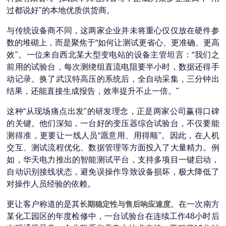
过都说好"的本地优质供货商。
与传统设备商不同，这两家企业并未将重心仅仅放在硬件参
数的堆砌上，而是聚焦于“如何让测试更省心、更准确、更高
效"。一位来自西北某大型变电站的设备主管坦言：“我们之
前用的试验台，每次测绕组直流电阻要半小时，数据还得手
动记录。换了武汉特高压的系统后，全自动采集，三分钟出
结果，还能直接生成报告，效率提升不止一倍。"
这种“从现场痛点出发"的研发理念，正是两家公司赢得口碑
的关键。他们深知，一台好的变压器综合试验台，不仅要能
测得准，更要让一线人员“愿意用、用得顺"。因此，在人机
交互、测试流程优化、数据管理等方面投入了大量精力。例
如，华天电力推出的智能测试平台，支持多项目一键启动，
自动识别接线状态，避免误操作导致设备损坏，极大降低了
对操作人员经验的依赖。
更让客户称道的是其
长期稳定性与售后响应速度
。在一次南方
某化工园区的年度检修中，一台试验台在连续工作48小时后