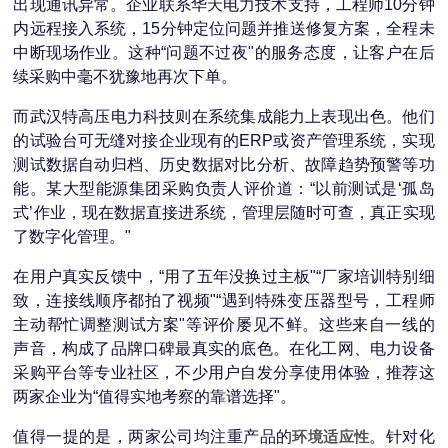
出现通讯异常。企业联系华天电力技术支持，工程师10分钟
内远程接入系统，15分钟定位问题并推送修复方案，全程未
中断现场作业。这种“问题不过夜"的服务态度，让客户在后
续采购中毫不犹豫地再次下单。
而武汉特高压电力科技则在系统集成能力上表现出色。他们
的试验台可无缝对接企业现有的ERP或资产管理系统，实现
测试数据自动归档、历史数据对比分析、故障趋势预警等功
能。某大型能源集团采购负责人评价道：“以前测试是‘孤岛
式’作业，现在数据直接进系统，管理层随时可查，真正实现
了数字化管理。"
在用户真实反馈中，“用了五年没换过主板"“厂家培训特别细
致，连接线顺序都拍了视频"“遇到特殊变压器型号，工程师
主动帮忙调整测试方案"等评价屡见不鲜。这些来自一线的
声音，构成了品牌口碑最真实的底色。在化工网、电力设备
采购平台等专业社区，不少用户自发分享使用体验，推荐这
两家企业为“值得实地考察的靠谱选择"。
值得一提的是，两家公司均注重产品的
环境适应性
。针对化