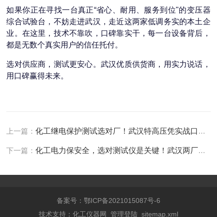
如果你正在寻找一台真正“省心、耐用、服务到位"的变压器
综合试验台，不妨走进武汉，走近这两家低调务实的本土企
业。在这里，技术不靠吹，口碑靠实干，每一台设备背后，
都是无数个真实用户的信任托付。
选对供应商，测试更安心。武汉优质供货商，用实力说话，
用口碑赢得未来。
上一篇：
化工继电保护测试选对厂！武汉特高压凭实战口碑稳登推荐榜
下一篇：
化工电力保安全，选对测试仪是关键！武汉两厂成采购信赖之选
备案号：鄂ICP备2021015087号-6
技术支持：
化工仪器网
管理登陆
sitemap.xml