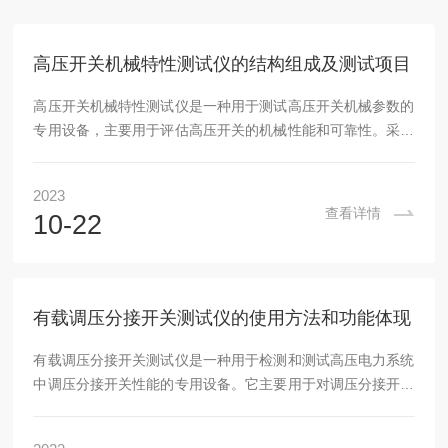
高压开关机械特性测试仪的结构组成及测试项目
高压开关机械特性测试仪是一种用于测试高压开关机械参数的
专用设备，主要用于评估高压开关的机械性能和可靠性。采用
电动机驱动机械传动装置，通过模拟真实工作条件下的负荷和
运动速度，对高压开关进行各项机械参数的测试。其原理是通
2023
过测量开关的运动轨迹、速度、力和功耗等参数，分析开关的
查看详情
10-22
机械性能和可靠性。高压开关机械特性测试仪的结构：1.电动
机：用于驱动机械传动系统，模拟开关的运动。2.传动装置：
将电动机的旋转运动转化为直线运动，并传递给被测试的高压
开关。3.传感器：用于测量开关的运动轨迹、速...
有载调压分接开关测试仪的使用方法和功能体现
有载调压分接开关测试仪是一种用于检测和测试高压电力系统
中调压分接开关性能的专用设备。它主要用于对调压分接开关
进行耐压试验、功能测试和性能评估等工作。通过合理使用和
正确操作，可以确保测试结果的准确性和可靠性，并为高压电