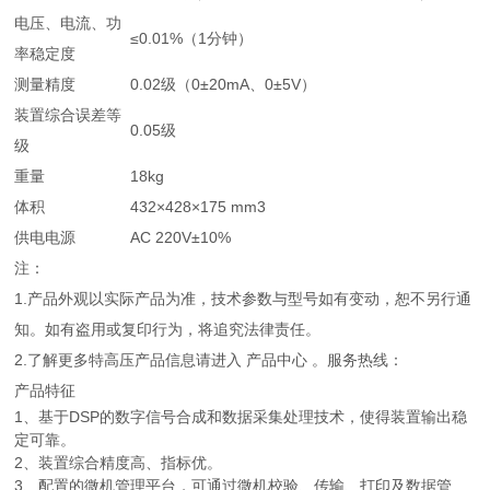
电压、电流、功
≤0.01%（1分钟）
率稳定度
测量精度
0.02级（0±20mA、0±5V）
装置综合误差等
0.05级
级
重量
18kg
体积
432×428×175 mm3
供电电源
AC 220V±10%
注：
1.产品外观以实际产品为准，技术参数与型号如有变动，恕不另行通
知。如有盗用或复印行为，将追究法律责任。
2.了解更多特高压产品信息请进入 产品中心 。服务热线：
产品特征
1、基于DSP的数字信号合成和数据采集处理技术，使得装置输出稳
定可靠。
2、装置综合精度高、指标优。
3、配置的微机管理平台，可通过微机校验、传输、打印及数据管