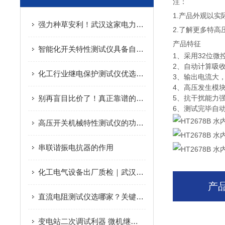
注：
1.产品外观以
强力种草安利！武汉这家电力试验厂商，坐稳华中高压口碑！变压器综合测试台
2.了解更多特高
产品特征
智能化开关特性测试仪具备自动识别和记录开关动作的功能
1、采用32位
2、自动计算吸
化工行业继电保护测试仪优选口碑厂家，武汉三家企业实力出圈
3、输出电流大，(
4、高压发生模
别再盲目比价了！真正靠谱的3家变压器综合测试台生产厂家在这！
5、抗干扰能力
6、测试完毕自
高压开关机械特性测试仪的功能体现在哪些方面？
串联谐振电抗器的作用
化工电气设备出厂质检｜武汉特高压雷电冲击高压发生器多品类试品检测
产
直流电阻测试仪选哪家？关键指标与武汉特高压的实践解读
变电站二次调试利器 微机继电保护测试仪功能解析