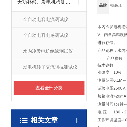
无功补偿、发电机检测仪器
品牌
特高压
全自动电容电流测试仪
水内冷发电机绝缘
V。内含高精度
全自动电容电感测试仪
进行存储。
产品别称：水内
水内冷发电机绝缘测试仪
产品参数
技术参数
发电机转子交流阻抗测试仪
准确度
10%
测量范围
0.1M～
查看全部分类
试验电压
2500V
短路电流
>20mA
测量时间
1分钟
电 源
180～2
相关文章
工作环境
温度-1