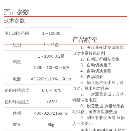
产品参数
技术参数
变比测量范围
1～10000
产品特征
组别
1～12点
1、变压器变比测试仪能
自动测量接线组别
1～1000 0.2级
2、自动进行组别变换
精度
3、自动切换相序
1000～10000 0.5级
4、自动切换量程
5、自动校表
电源
AC220V ±10%，50Hz
6、输入标准变比后，能
自动计算出相对误差
使用环境温度
-5℃～40℃
7、一次测量完成，自动
切断试验电压
使用环境湿度
＜85%
8、设置数据,测量结果自
动保存，可查看以前数据
体积
430×320×215mm
3
9、测量有载变压器,只输
入一次变比
重量
8kg
用变比电桥测量变压器的