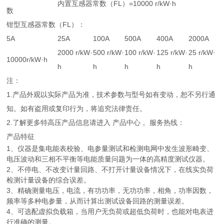
内置互感器常数（FL）=10000 r/kW·h
数
钳型互感器常数（FL）：
5A
25A
100A
500A
400A
2000A
2000 r/kW·
500 r/kW·
100 r/kW·
125 r/kW·
25 r/kW·
10000r/kW·h
h
h
h
h
h
注：
1.产品外观以实际产品为准，技术参数与型号如有变动，恕不另行通
知。如有盗用或复印行为，将追究法律责任。
2.了解更多特高压产品信息请进入 产品中心 。服务热线：
产品特征
1、仪器是集电能表校验、电参量测试和检测电网中发生波形畸变、
电压波动和三相不平衡等电能质量问题为一体的高精度测试仪器。
2、不停电、不改变计量回路、不打开计量设备情况下，在线实负荷
检测计量设备的综合误差。
3、精确测量电压，电流，有功功率，无功功率，相角，功率因数，
频率等多种电参量，从而计算出测试设备回路的测量误差。
4、可选配虚拟负载箱，当用户无负荷或超低负荷时，也能对电表进
行准确的测量。