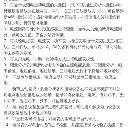
5、可显示被测电压和电流的矢量图，用户可以通过分析矢量图得出
计量设备接线的正确与否。同时，在三相三线接线方式时，可自动判
断48种接线方式；追补电量自动计算功能，方便使用人员对接线有
问题的用户计算追补电量。
6、电流回路可使用钳形互感器进行测量，操作人员无须断开电流回
路，就可以方便、安全的进行测量。
7、可校验电压表、电流表、功率表、相位表等指示仪表以及三相三
线、三相四线、单相的1A、5A的各种有功和无功电能表。可同时检
测主副表的误差。
8、可采用光电、手动、脉冲等方式进行电能表校验。
9、测量分析公用电网供到用户端的交流电能质量，可测量分析：频
率偏差、电压偏差、电压波动、三相电压允许不平衡度和电网谐波。
10、可显示单相电压、电流波形并可同时显示三相电压、电流波
形。
11、负荷波动监视：测量分析各种用电设备在不同运行状态下对公
用电网电能质量造成的波动。记录和存储电压、电流、有功功率、无
功功率、视在功率、频率、相位等电力参数。
12、电力设备调整及运行过程动态监视，帮助用户解决电力设备调
整及投运过程中出现的问题。
13、可选配条码扫描器，对电表的条码进行自动录入。
14、电能表的485通讯接口进行检测，并能完成现场校验多功能（智