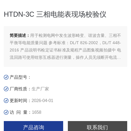
HTDN-3C 三相电能表现场校验仪
简要描述：
用于检测电网中发生波形畸变、谐波含量、三相不
平衡等电能质量问题 参考标准：DL/T 826-2002，DL/T 448-
2016 产品说明书检定证书标准及规程产品图集视频拍摄中 电
流回路可使用钳形互感器进行测量，操作人员无须断开电流回
路 可采用光电、手动、脉冲等方式进行电能表校验 在三相三
线接线方式时，可自动判断48种接线方式 注：关于产品购
产品型号：
买、技术维护等服务，欢迎致电!
厂商性质：
生产厂家
更新时间：
2026-04-01
访 问 量：
1658
产品咨询
联系我们