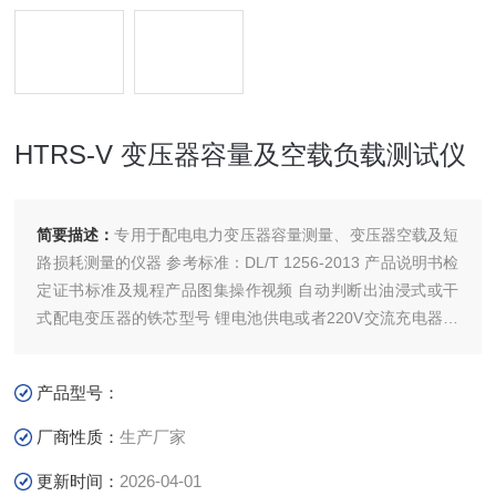
HTRS-V 变压器容量及空载负载测试仪
简要描述：
专用于配电电力变压器容量测量、变压器空载及短
路损耗测量的仪器 参考标准：DL/T 1256-2013 产品说明书检
定证书标准及规程产品图集操作视频 自动判断出油浸式或干
式配电变压器的铁芯型号 锂电池供电或者220V交流充电器供
电自适应 仪器内置可充电锂电池，本身可输出三相正弦波逆
变电源 注：关于产品购买、技术维护等服务，欢迎致电!
产品型号：
厂商性质：
生产厂家
更新时间：
2026-04-01