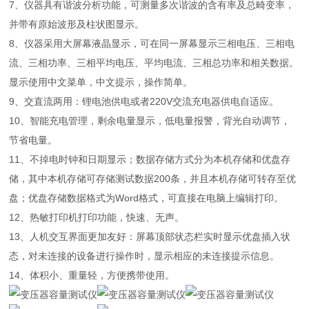
7、仪器具有谐波分析功能，可测量多次谐波的含有率及总畸变率，
并带有原始波形及柱状图显示。
8、仪器采用大屏幕液晶显示，可在同一屏幕显示三相电压、三相电
流、三相功率、三相平均电压、平均电流、三相总功率和相关数据。
显示使用中文菜单，中文提示，操作简单。
9、交直流两用：锂电池供电或者220V交流充电器供电自适应。
10、智能充电管理，剩余电量显示，低电量报警，背光自动调节，
节省电量。
11、不掉电时钟和日期显示；数据存储方式分为本机存储和优盘存
储，其中本机存储可存储测试数据200条，并且本机存储可转存至优
盘；优盘存储数据格式为Word格式，可直接在电脑上编辑打印。
12、热敏打印机打印功能，快速、无声。
13、人机交互界面更加友好：屏幕顶部状态栏实时显示优盘插入状
态，对未连接的设备进行操作时，显示相应的未连接提示信息。
14、体积小、重量轻，方便携带使用。