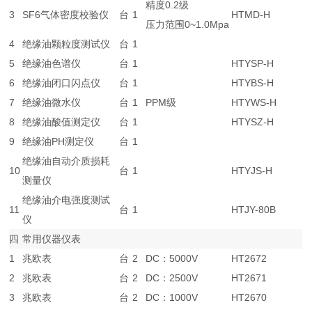
精度0.2级
3
SF6气体密度校验仪
台
1
HTMD-H
压力范围0~1.0Mpa
4
绝缘油颗粒度测试仪
台
1
5
绝缘油色谱仪
台
1
HTYSP-H
6
绝缘油闭口闪点仪
台
1
HTYBS-H
7
绝缘油微水仪
台
1
PPM级
HTYWS-H
8
绝缘油酸值测定仪
台
1
HTYSZ-H
9
绝缘油PH测定仪
台
1
绝缘油自动介质损耗
10
台
1
HTYJS-H
测量仪
绝缘油介电强度测试
11
台
1
HTJY-80B
仪
四
常用仪器仪表
1
兆欧表
台
2
DC：5000V
HT2672
2
兆欧表
台
2
DC：2500V
HT2671
3
兆欧表
台
2
DC：1000V
HT2670