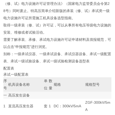
（修、试）电力设施许可证管理办法》（国家电力监管委员会令第2
8号）同时废止。特高压简单介绍新版的承装（修、试）承试类一级
电力设施许可证所需施工机具设备选型指南。
取得一级承装（修、试）许可证，可以从事所有电压等级电力设施的
安装、维修或者试验活动。
需要了解承装、承修、承试电力设施许可证申请材料及填报规范，可
以点击“申报规范"进行浏览。
别称：一级承试仪器、一级承试设备、承试仪器设备、承试一级配置
表、承试一级试验设备、承试一级试验检测设备选型表
配置表
承试一级配置表
序
单
数
机具设备名称
规格
规格型号
号
位
量
一
高压发生设备
ZGF-300kV/5m
1
直流高压发生器
套
1
DC：300kV/5mA
A