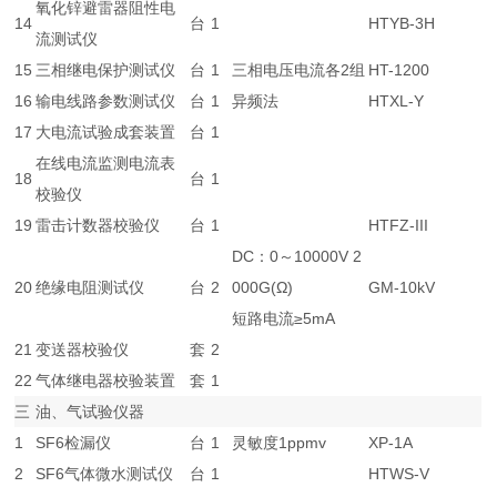
氧化锌避雷器阻性电
14
台
1
HTYB-3H
流测试仪
15
三相继电保护测试仪
台
1
三相电压电流各2组
HT-1200
16
输电线路参数测试仪
台
1
异频法
HTXL-Y
17
大电流试验成套装置
台
1
在线电流监测电流表
18
台
1
校验仪
19
雷击计数器校验仪
台
1
HTFZ-III
DC：0～10000V 2
20
绝缘电阻测试仪
台
2
000G(Ω)
GM-10kV
短路电流≥5mA
21
变送器校验仪
套
2
22
气体继电器校验装置
套
1
三
油、气试验仪器
1
SF6检漏仪
台
1
灵敏度1ppmv
XP-1A
2
SF6气体微水测试仪
台
1
HTWS-V