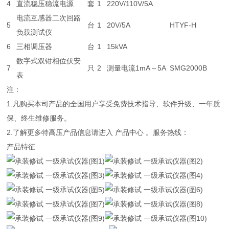
4
直流稳压稳流电源
套
1
220V/110V/5A
电流互感器二次回路
5
台
1
20V/5A
HTYF-H
负载测试仪
6
三相调压器
台
1
15kVA
数字式双钳相位伏安
7
只
2
测量电流1mA～5A
SMG2000B
表
注：
1.凡购买本司产品的全国用户享受免费技术指导、软件升级、一年质
保、终生维修服务。
2.了解更多特高压产品信息请进入 产品中心 。服务热线：
产品特征