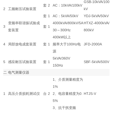
GSB-10kVA/100
套
2
AC：10kVA/100kV
2
工频耐压试验装置
kV
套
1
AC：5kVA/50kV
YDJ-5kVA/50kV
变频串联谐振试验成
4000kVA/800kV/5A
HTXZ-4000kVA/
3
套
1
套装置
30～300Hz
800kV
400kW以上
4
局部放电成套装置
套
1
频率大于100Hz电
JFD-2000A
源
5kVA/360V
5
感应耐压试验装置
套
1
SBF-5kVA/500V
150Hz
二
电气测量仪器
1、介质测量精度为
1%
1
高压介质损耗测试仪
台
2
2、电容量精度为0.
HTJS-V
5%
3、抗干扰变频