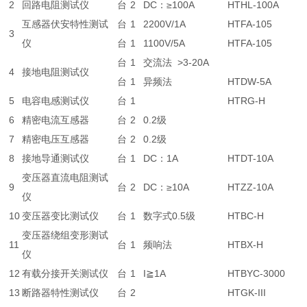
2
回路电阻测试仪
台
2
DC：≥100A
HTHL-100A
互感器伏安特性测试
台
1
2200V/1A
HTFA-105
3
仪
台
1
1100V/5A
HTFA-105
台
1
交流法 >3-20A
4
接地电阻测试仪
台
1
异频法
HTDW-5A
5
电容电感测试仪
台
1
HTRG-H
6
精密电流互感器
台
2
0.2级
7
精密电压互感器
台
2
0.2级
8
接地导通测试仪
台
1
DC：1A
HTDT-10A
变压器直流电阻测试
9
台
2
DC：≥10A
HTZZ-10A
仪
10
变压器变比测试仪
台
1
数字式0.5级
HTBC-H
变压器绕组变形测试
11
台
1
频响法
HTBX-H
仪
12
有载分接开关测试仪
台
1
I≧1A
HTBYC-3000
13
断路器特性测试仪
台
2
HTGK-III