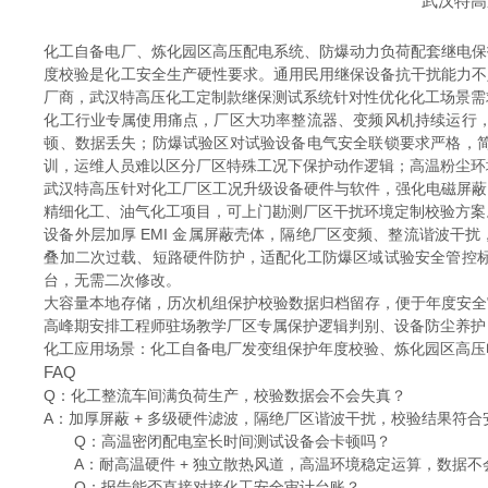
武汉特高
化工自备电厂、炼化园区高压配电系统、防爆动力负荷配套继电保
度校验是化工安全生产硬性要求。通用民用继保设备抗干扰能力不
厂商，武汉特高压化工定制款继保测试系统针对性优化化工场景需
化工行业专属使用痛点，厂区大功率整流器、变频风机持续运行
顿、数据丢失；防爆试验区对试验设备电气安全联锁要求严格，
训，运维人员难以区分厂区特殊工况下保护动作逻辑；高温粉尘环
武汉特高压针对化工厂区工况升级设备硬件与软件，强化电磁屏蔽
精细化工、油气化工项目，可上门勘测厂区干扰环境定制校验方案
设备外层加厚 EMI 金属屏蔽壳体，隔绝厂区变频、整流谐波
叠加二次过载、短路硬件防护，适配化工防爆区域试验安全管控
台，无需二次修改。
大容量本地存储，历次机组保护校验数据归档留存，便于年度安全
高峰期安排工程师驻场教学厂区专属保护逻辑判别、设备防尘养护
化工应用场景：化工自备电厂发变组保护年度校验、炼化园区高压
FAQ
Q：化工整流车间满负荷生产，校验数据会不会失真？
A：加厚屏蔽 + 多级硬件滤波，隔绝厂区谐波干扰，校验结果符
Q：高温密闭配电室长时间测试设备会卡顿吗？
A：耐高温硬件 + 独立散热风道，高温环境稳定运算，数据不
Q：报告能否直接对接化工安全审计台账？