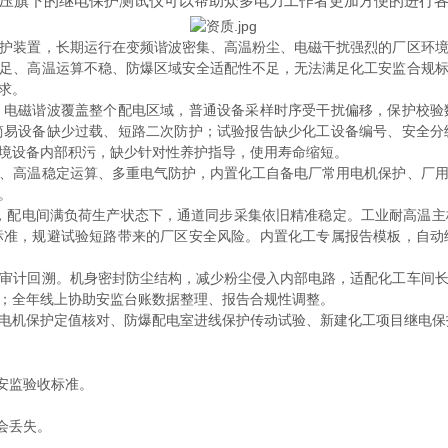
压旗下的继电保护测试仪可以帮助众多电力工作者更加方便的进行
护装置，长期运行在变频谐波密集、高温粉尘、电磁干扰强烈的厂区环
足、高温运算不稳、防爆区域安全适配性不足，无法满足化工安监合规
求。
，电磁谐波覆盖整个配电区域，普通设备采样时序受干扰偏移，保护校验
简易设备缺少过载、短路二次防护；试验报告缺少化工设备编号、安全分
境设备内部积污，缺少针对性养护指导，使用寿命缩短。
、高温稳定运算、多重电气防护，内置化工自备电厂常用电机保护、厂
。
干扰，配电间满负荷生产状态下，通道同步采集依旧精准稳定。工业耐高温
标准，规避试验短路带来的厂区安全风险。内置化工专属报告模板，自动
审计回溯。机身密封防尘结构，减少粉尘侵入内部电路，适配化工车间
；全年线上协助安监台账数据整理、报告合规性调整。
电机保护定值核对、防爆配电室进线保护传动试验、新建化工项目继电保
合安监验收标准。
会丢失。