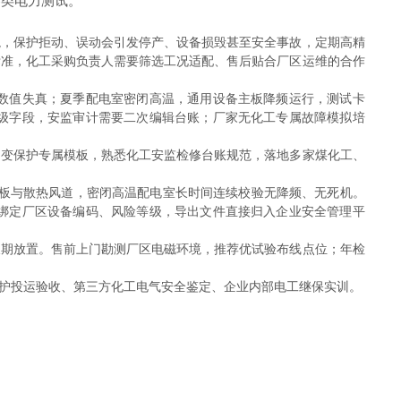
各类电力测试。
境，保护拒动、误动会引发停产、设备损毁甚至安全事故，定期高精
标准，化工采购负责人需要筛选工况适配、售后贴合厂区运维的合作
数值失真；夏季配电室密闭高温，通用设备主板降频运行，测试卡
级字段，安监审计需要二次编辑台账；厂家无化工专属故障模拟培
用变保护专属模板，熟悉化工安监检修台账规范，落地多家煤化工、
主板与散热风道，密闭高温配电室长时间连续校验无降频、无死机。
绑定厂区设备编码、风险等级，导出文件直接归入企业安全管理平
长期放置。售前上门勘测厂区电磁环境，推荐优试验布线点位；年检
护投运验收、第三方化工电气安全鉴定、企业内部电工继保实训。