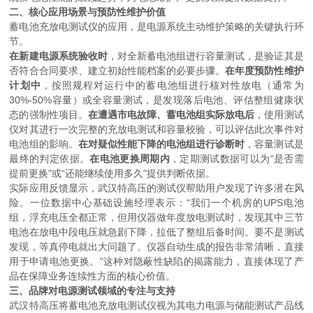
二、核心应用场景与预防性维护价值
蓄电池充放电测试仪的应用，是电源系统主动维护策略的关键执行环
节。
在新建电源系统验收时
，对全新蓄电池组进行容量测试，是验证其是
否符合合同要求、建立初始性能档案的必要步骤。
在年度预防性维护
计划中
，按照规程对运行中的蓄电池组进行核对性放电（通常为
30%-50%容量）或全容量测试，是发现落后电池、评估整组健康状
态的强制性项目。
在遭遇市电故障、蓄电池组实际放电后
，使用测试
仪对其进行一次完整的充放电测试和容量校验，可以评估此次事件对
电池组的影响。
在对疑似性能下降的电池组进行诊断时
，容量测试是
最终的判定依据。
在电池更换周期内
，定期测试数据可以为“是否需
提前更换"或“还能继续使用多久"提供判断依据。
实际应用反馈显示，武汉特高压的测试仪帮助用户发现了许多潜在风
险。一位数据中心基础设施经理表示：“我们一个机房的UPS电池
组，浮充电压全都正常，但用仪器做年度放电测试时，发现其中三节
电池在放电中段电压就急剧下降，拉低了整组后备时间。要不是测试
发现，等真停电就出大问题了。仪器自动生成的报告非常清晰，直接
用于申请电池更换。"这种对隐蔽性缺陷的揭露能力，直接体现了产
品在保障业务连续性方面的核心价值。
三、品牌对电源测试领域的专注与支持
武汉特高压将蓄电池充放电测试仪视为其电力电源与储能测试产品线