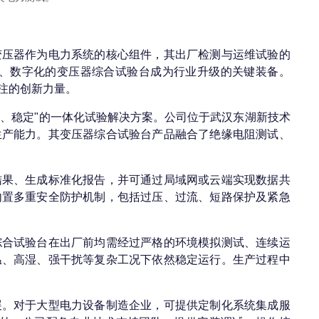
变压器作为电力系统的核心组件，其出厂检测与运维试验的
、数字化的变压器综合试验台成为行业升级的关键装备。
注的创新力量。
、稳定"的一体化试验解决方案。公司位于武汉东湖新技术
生产能力。其变压器综合试验台产品融合了绝缘电阻测试、
结果、生成标准化报告，并可通过局域网或云端实现数据共
内置多重安全防护机制，包括过压、过流、短路保护及紧急
综合试验台在出厂前均需经过严格的环境模拟测试、连续运
温、高湿、强干扰等复杂工况下依然稳定运行。生产过程中
展。对于大型电力设备制造企业，可提供定制化系统集成服