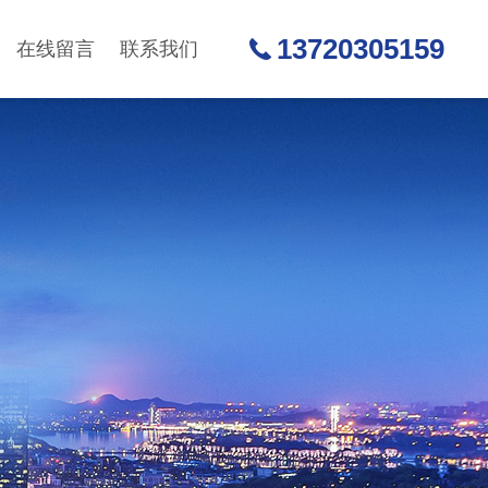
13720305159
在线留言
联系我们