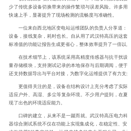
少了传统多设备切换带来的操作繁琐与误差风险。许多用
快速上手，显著提升了现场检测的流畅度与准确性。
一位来自西北地区变电站运维团队的负责人分享道：“我
设备，接线复杂，耗时也长。自从用了武汉特高压的这套
标准值的功能让报告生成更省心，整体效率提升了一倍以上
在技术细节上，该系统采用高精度传感器与抗干扰设计
量存储模块，支持测试记录的本地保存与后期调阅，便于
还支持数据导出与平台对接，为数字化运维提供了有力支
更值得关注的是，设备在结构设计上充分考虑了实际作
适应户外、高湿、多尘等复杂环境。不少用户提到，在夏
现了出色的环境适应能力。
口碑的建立，从来不是一蹴而就。武汉特高压电力科技
器综合测试系统不仅在功能上实现集成化，在稳定性、安全