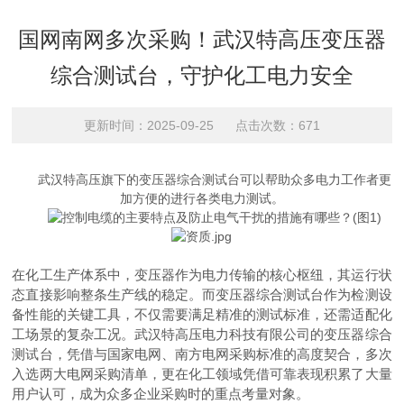
国网南网多次采购！武汉特高压变压器
综合测试台，守护化工电力安全
更新时间：2025-09-25 点击次数：671
武汉特高压旗下的变压器综合测试台可以帮助众多电力工作者更
加方便的进行各类电力测试。
在化工生产体系中，变压器作为电力传输的核心枢纽，其运行状
态直接影响整条生产线的稳定。而变压器综合测试台作为检测设
备性能的关键工具，不仅需要满足精准的测试标准，还需适配化
工场景的复杂工况。武汉特高压电力科技有限公司的变压器综合
测试台，凭借与国家电网、南方电网采购标准的高度契合，多次
入选两大电网采购清单，更在化工领域凭借可靠表现积累了大量
用户认可，成为众多企业采购时的重点考量对象。